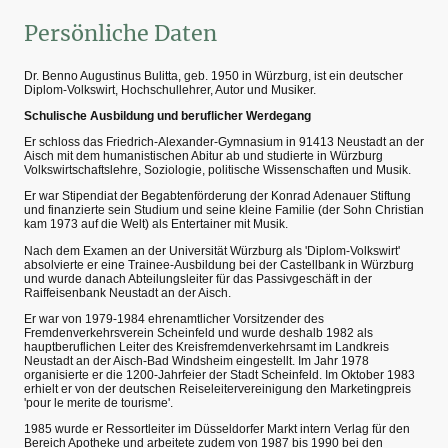
Persönliche Daten
Dr. Benno Augustinus Bulitta, geb. 1950 in Würzburg, ist ein deutscher
Diplom-Volkswirt, Hochschullehrer, Autor und Musiker.
Schulische Ausbildung und beruflicher Werdegang
Er schloss das Friedrich-Alexander-Gymnasium in 91413 Neustadt an der
Aisch mit dem humanistischen Abitur ab und studierte in Würzburg
Volkswirtschaftslehre, Soziologie, politische Wissenschaften und Musik.
Er war Stipendiat der Begabtenförderung der Konrad Adenauer Stiftung
und finanzierte sein Studium und seine kleine Familie (der Sohn Christian
kam 1973 auf die Welt) als Entertainer mit Musik.
Nach dem Examen an der Universität Würzburg als 'Diplom-Volkswirt'
absolvierte er eine Trainee-Ausbildung bei der Castellbank in Würzburg
und wurde danach Abteilungsleiter für das Passivgeschäft in der
Raiffeisenbank Neustadt an der Aisch.
Er war von 1979-1984 ehrenamtlicher Vorsitzender des
Fremdenverkehrsverein Scheinfeld und wurde deshalb 1982 als
hauptberuflichen Leiter des Kreisfremdenverkehrsamt im Landkreis
Neustadt an der Aisch-Bad Windsheim eingestellt. Im Jahr 1978
organisierte er die 1200-Jahrfeier der Stadt Scheinfeld. Im Oktober 1983
erhielt er von der deutschen Reiseleitervereinigung den Marketingpreis
'pour le merite de tourisme'.
1985 wurde er Ressortleiter im Düsseldorfer Markt intern Verlag für den
Bereich Apotheke und arbeitete zudem von 1987 bis 1990 bei den