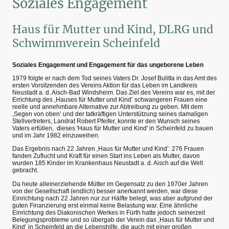
Soziales Engagement
Haus für Mutter und Kind, DLRG und
Schwimmverein Scheinfeld
Soziales Engagement und Engagement für das ungeborene Leben
1979 folgte er nach dem Tod seines Vaters Dr. Josef Bulitta in das Amt des
ersten Vorsitzenden des Vereins Aktion für das Leben im Landkreis
Neustadt a. d. Aisch-Bad Windsheim. Das Ziel des Vereins war es, mit der
Errichtung des ‚Hauses für Mutter und Kind’ schwangeren Frauen eine
reelle und annehmbare Alternative zur Abtreibung zu geben. Mit dem
‚Segen von oben’ und der tatkräftigen Unterstützung seines damaligen
Stellvertreters, Landrat Robert Pfeifer, konnte er den Wunsch seines
Vaters erfüllen, dieses 'Haus für Mutter und Kind' in Scheinfeld zu bauen
und im Jahr 1982 einzuweihen.
Das Ergebnis nach 22 Jahren ‚Haus für Mutter und Kind’: 276 Frauen
fanden Zuflucht und Kraft für einen Start ins Leben als Mutter, davon
wurden 185 Kinder im Krankenhaus Neustadt a. d. Aisch auf die Welt
gebracht.
Da heute alleinerziehende Mütter im Gegensatz zu den 1970er Jahren
von der Gesellschaft (endlich) besser anerkannt werden, war diese
Einrichtung nach 22 Jahren nur zur Hälfte belegt, was aber aufgrund der
guten Finanzierung erst einmal keine Belastung war. Eine ähnliche
Einrichtung des Diakonischen Werkes in Fürth hatte jedoch seinerzeit
Belegungsprobleme und so übergab der Verein das ‚Haus für Mutter und
Kind’ in Scheinfeld an die Lebenshilfe, die auch mit einer großen