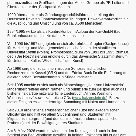
pharmazeutischen Großhandlungen der Merkle Gruppe als PR-Leiter und
Chefredakteur der ‚Blickpunkt-Medien‘.
1990 übernahm er als Gründungsgeschäftsführer die Leitung der
Deutschen Privaten Finanzakademie Thüringen. Er war verantwortlich für
die Ausbildung und Umschulung von ca. 8.500 Menschen.
1994/1995 wirkte als als Kurdirektor beim Aufbau der Kur-GmbH Bad
Frankenhausen und setzte dabei Meilensteine.
Von 1990 bis1997 engagierte er sich als Lehrbeauftragter (Gastprofessor)
für Marketing- und Managementwissenschaften an der staatlichen
Universität Stettin (Polen). Promotionsstudium von 1993 bis 1995 zum Dr.
oec. (Die Nostrifizierung erfolgte durch das Bayerische Staatsministerium
für Unterricht, Kultus, Wissenschaft und Kunst).
Ab 1996 sorgte er zusammen mit dem Genossenschaftlichen
Rechenzentrum Kassel (GRK) und der Edeka-Bank für die Einführung der
elektronischen Bezahlverfahren in Süddeutschland.
Seit 1995 machte er sich auch als Minnesänger „Hatz von Hatzenstein“
länderübergreifend einen Namen und publizierte zum Beispiel auch das
bisher einzigartige mittelalterliche Liederbuch „Minne, Wein und
Weltenschmerz“ sowie zahlreiche CDs (
www.hatzenstein.de
). Bis zu
dieser Zeit gab es keine derartige Sammlung mit Noten und Harmonien.
Seit 2010 arbeitet er als wissenschaftlicher Tutor und akademischer
Ghostwriter und hilft vor allem Studentinnen und Studenten mit
Migrationshintergrund (und den damit oft verbundenen sprachlichen
Probeme) bei der Bewältigung ihres Studiums.
Am 8. März 2026 wurde er wieder in den Kreistag und auch in den
Stadtrat von Bad Windheim gewählt. In beiden Fraktionen übt er das Amt