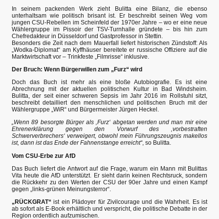
In seinem packenden Werk zieht Bulitta eine Bilanz, die ebenso
unterhaltsam wie politisch brisant ist. Er beschreibt seinen Weg vom
jungen CSU-Rebellen im Scheinfeld der 1970er Jahre – wo er eine neue
Wählergruppe im Pissoir der TSV-Turnhalle gründete – bis hin zum
Chefredakteur in Düsseldorf und Gastprofessor in Stettin.
Besonders die Zeit nach dem Mauerfall liefert historischen Zündstoff: Als
„Wodka-Diplomat“ am Kyffhäuser bereitete er russische Offiziere auf die
Marktwirtschaft vor – Trinkfeste „Filmrisse“ inklusive.
Der Bruch: Wenn Bürgerwillen zum „Furz“ wird
Doch das Buch ist mehr als eine bloße Autobiografie. Es ist eine
Abrechnung mit der aktuellen politischen Kultur in Bad Windsheim.
Bulitta, der seit einer schweren Sepsis im Jahr 2016 im Rollstuhl sitzt,
beschreibt detailliert den menschlichen und politischen Bruch mit der
Wählergruppe „WiR“ und Bürgermeister Jürgen Heckel.
„Wenn 89 besorgte Bürger als ‚Furz‘ abgetan werden und man mir eine
Ehrenerklärung gegen den Vorwurf des ‚vorbestraften
Schwerverbrechers‘ verweigert, obwohl mein Führungszeugnis makellos
ist, dann ist das Ende der Fahnenstange erreicht“
, so Bulitta.
Vom CSU-Erbe zur AfD
Das Buch liefert die Antwort auf die Frage, warum ein Mann mit Bulittas
Vita heute die AfD unterstützt. Er sieht darin keinen Rechtsruck, sondern
die Rückkehr zu den Werten der CSU der 90er Jahre und einen Kampf
gegen „links-grünen Meinungsterror“.
„RÜCKGRAT“
ist ein Plädoyer für Zivilcourage und die Wahrheit. Es ist
ab sofort als E-Book erhältlich und verspricht, die politische Debatte in der
Region ordentlich aufzumischen.