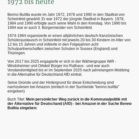
1972 bis heute
Benno Bulitta wurde im Jahr 1972, 1978 und 1990 in den Stadtrat von
Scheinfeld gewählt. Er war 1972 der jüngste Stadtrat in Bayern. 1978,
1984 und 1990 erfolgte auch seine Wahl in den Kreistag. Von 1990 bis
1994 war er auch 3. Bürgermeister von Scheinfeld.
1974-1984 organisierte er einen alljährlichen deutsch-französischen
Schüleraustausch in Scheinfeld mit jeweils 20 bis 30 Kindern im Alter von
12 bis 15 Jahren und initiierte in den Folgejahren acht
Schulpartnerschaften zwischen Schulen in Sussex (England) und
Thüringen.
Von 2017 bis 2025 engagierte er sich in der Wählergruppe WiR -
Windsheimer und Ortsteil Bürger ins Rathaus - und war auch
Vorstandsmitglied bis er im September 2025 nach jahrelangem Mobbing
in die Alternative für Deutschland AfD eintrat.
Seine Gründe und der Hintergrund für diese Entscheidung sind
nachzulesen bei Amazon (einfach in der Suchleiste "benno bulitta"
eingeben)
Buch Titel:
Mein persönlicher Weg zurück in die Kommunalpolitik mit
der Alternative für Deutschand (AfD) - bei Amazon in der Suche Benno
Bulitta eingeben: